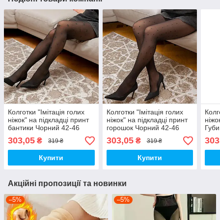
Колготки "Імітація голих
Колготки "Імітація голих
Колг
ніжок" на підкладці принт
ніжок" на підкладці принт
ніжо
бантики Чорний 42-46
горошок Чорний 42-46
Губи
303,05
303,05
303
₴
₴
319 ₴
319 ₴
Купити
Купити
Акційні пропозиції та новинки
–5%
–5%