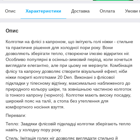
Опис
Характеристики
Доставка
Оплата
Умови 
Опис
Колготки на флісі з капроном, що імітують голі ніжки - стильне
та практичне рішення для холодної пори року. Вони
дозволяють зберігати тепло, створюючи ілюзію відкритих ніг.
Особливо популярні в осінньо-зимовий період, коли хочеться
виглядати елегантно, але при цьому не мерзнути. Комбінація
флісу та капрону дозволяє створити візуальний ефект, ніби
ніжки покриті колготками 20 Den. Виконані з флісової
підкладки у тілесному відтінку, максимально наближеного до
природного кольору шкіри, та зовнішньою частиною колготок
із тонкого капрону (чорного). Колготки мають високу посадку,
широкий пояс на талії, а стопа без утеплення для
комфортного носіння взуття.
Переваги:
Тепло: Завдяки флісовій підкладці колготки зберігають тепло
навіть у холодну пору року.
Стиль: Імітація голих ніг дозволяє виглядати стильно й