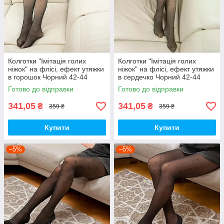
Колготки "Імітація голих
Колготки "Імітація голих
ніжок" на флісі, ефект утяжки
ніжок" на флісі, ефект утяжки
в горошок Чорний 42-44
в сердечко Чорний 42-44
Готово до відправки
Готово до відправки
341,05
341,05
₴
₴
359 ₴
359 ₴
Купити
Купити
–5%
–5%