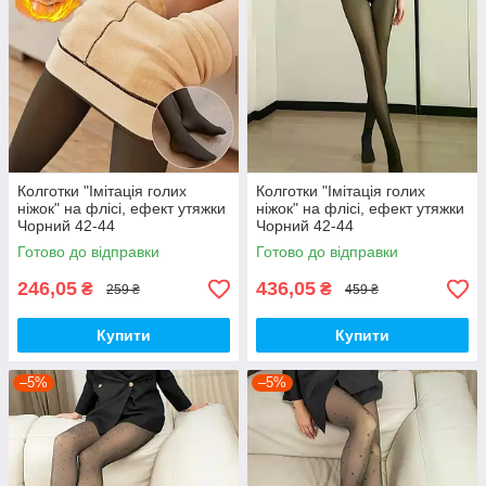
Колготки "Імітація голих
Колготки "Імітація голих
ніжок" на флісі, ефект утяжки
ніжок" на флісі, ефект утяжки
Чорний 42-44
Чорний 42-44
Готово до відправки
Готово до відправки
246,05
436,05
₴
₴
259 ₴
459 ₴
Купити
Купити
–5%
–5%