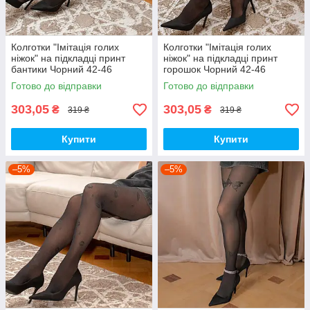
Колготки "Імітація голих
Колготки "Імітація голих
ніжок" на підкладці принт
ніжок" на підкладці принт
бантики Чорний 42-46
горошок Чорний 42-46
Готово до відправки
Готово до відправки
303,05
303,05
₴
₴
319 ₴
319 ₴
Купити
Купити
–5%
–5%