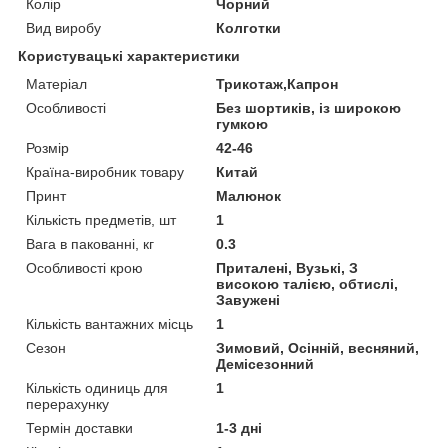
Колір
Чорний
Вид виробу
Колготки
Користувацькі характеристики
Матеріал
Трикотаж,Капрон
Особливості
Без шортиків, із широкою
гумкою
Розмір
42-46
Країна-виробник товару
Китай
Принт
Малюнок
Кількість предметів, шт
1
Вага в пакованні, кг
0.3
Особливості крою
Приталені, Вузькі, З
високою талією, обтислі,
Завужені
Кількість вантажних місць
1
Сезон
Зимовий, Осінній, весняний,
Демісезонний
Кількість одиниць для
1
перерахунку
Термін доставки
1-3 дні