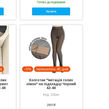
Готово до відправки
Купити
ів
–5%
Залишилось 40 днів
олих
Колготки "Імітація голих
принт
ніжок" на підкладці Чорний
-46
42-46
101ко
289 ₴