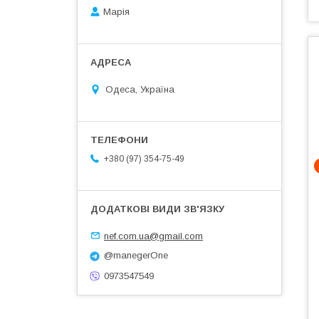
Марія
Одеса, Україна
+380 (97) 354-75-49
nef.com.ua@gmail.com
@manegerOne
0973547549