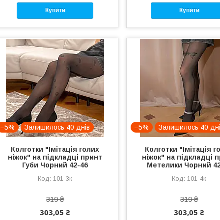
Купити
Купити
–5%
Залишилось 40 днів
–5%
Залишилось 40 дн
Колготки "Імітація голих
Колготки "Імітація г
ніжок" на підкладці принт
ніжок" на підкладці 
Губи Чорний 42-46
Метелики Чорний 42
101-3к
101-4к
319 ₴
319 ₴
303,05 ₴
303,05 ₴