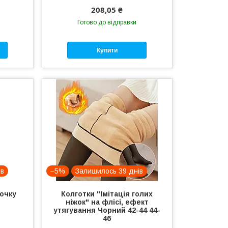
208,05 ₴
Готово до відправки
Купити
ів
–5%
Залишилось 39 днів
точку
Колготки "Імітація голих
ніжок" на флісі, ефект
утягування Чорний 42-44 44-
46