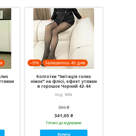
ів
–5%
Залишилось 40 днів
олих
Колготки "Імітація голих
 утяжки
ніжок" на флісі, ефект утяжки
в горошок Чорний 42-44
900г
359 ₴
341,05 ₴
Готово до відправки
Купити