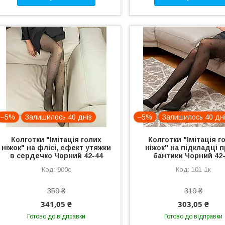
–5%
Залишилось 40 днів
–5%
Залишилось 40 дн
Колготки "Імітація голих
Колготки "Імітація г
ніжок" на флісі, ефект утяжки
ніжок" на підкладці 
в сердечко Чорний 42-44
бантики Чорний 42
900с
101-1к
359 ₴
319 ₴
341,05 ₴
303,05 ₴
Готово до відправки
Готово до відправки