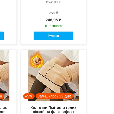
900k
259 ₴
246,05 ₴
В наявності
Купити
ів
–5%
Залишилось 39 днів
олих
Колготки "Імітація голих
ект
ніжок" на флісі, ефект