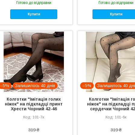
Готово до відправки
Готово до відправки
Купити
Купити
–5%
Залишилось 40 днів
–5%
Залишилось 40 дн
Колготки "Імітація голих
Колготки "Імітація г
ніжок" на підкладці принт
ніжок" на підкладці 
Хрести Чорний 42-46
сердечки Чорний 42
101-7к
101-6к
319 ₴
319 ₴