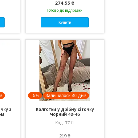
274,55 ₴
Готово до відправки
Купити
ів
–5%
Залишилось 40 днів
очку з
Колготки у дрібну сіточку
ом
Чорний 42-46
TZ11
219 ₴