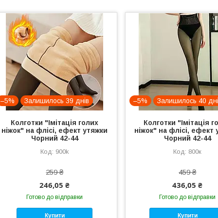
–5%
Залишилось 39 днів
–5%
Залишилось 40 дн
Колготки "Імітація голих
Колготки "Імітація г
ніжок" на флісі, ефект утяжки
ніжок" на флісі, ефект
Чорний 42-44
Чорний 42-44
900k
800к
259 ₴
459 ₴
246,05 ₴
436,05 ₴
Готово до відправки
Готово до відправки
Купити
Купити