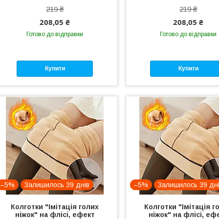
219 ₴
219 ₴
208,05 ₴
208,05 ₴
Готово до відправки
Готово до відправки
Купити
Купити
–5%
Залишилось 39 днів
–5%
Залишилось 39 дн
Колготки "Імітація голих
Колготки "Імітація г
ніжок" на флісі, ефект
ніжок" на флісі, еф