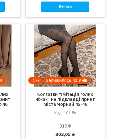
Купити
ів
–5%
Залишилось 40 днів
олих
Колготки "Імітація голих
принт
ніжок" на підкладці принт
-46
Міста Чорний 42-46
101-5к
319 ₴
303,05 ₴