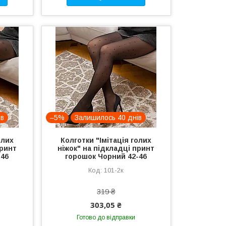
ів
–5%
Залишилось 40 днів
олих
Колготки "Імітація голих
принт
ніжок" на підкладці принт
-46
горошок Чорний 42-46
101-2к
319 ₴
303,05 ₴
Готово до відправки