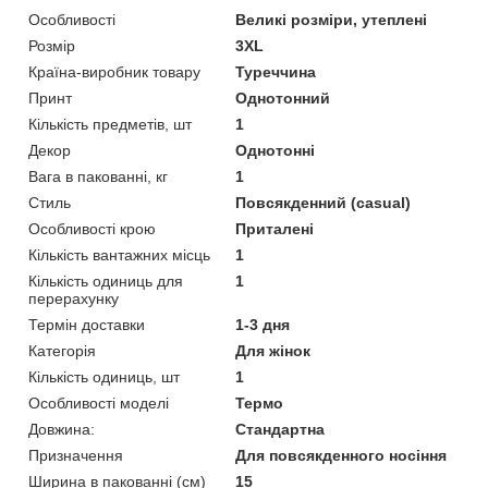
Особливості
Великі розміри, утеплені
Розмір
3XL
Країна-виробник товару
Туреччина
Принт
Однотонний
Кількість предметів, шт
1
Декор
Однотонні
Вага в пакованні, кг
1
Стиль
Повсякденний (casual)
Особливості крою
Приталені
Кількість вантажних місць
1
Кількість одиниць для
1
перерахунку
Термін доставки
1-3 дня
Категорія
Для жінок
Кількість одиниць, шт
1
Особливості моделі
Термо
Довжина:
Стандартна
Призначення
Для повсякденного носіння
Ширина в пакованні (см)
15