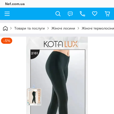
Nef.com.ua
Товари та послуги
Жіночі лосини
Жіночі термолосіни
–5%