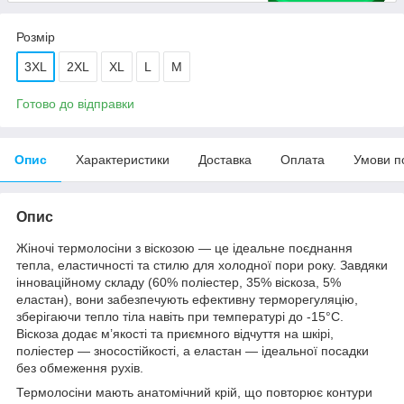
Розмір
3XL
2XL
XL
L
M
Готово до відправки
Опис
Характеристики
Доставка
Оплата
Умови п
Опис
Жіночі термолосіни з віскозою — це ідеальне поєднання
тепла, еластичності та стилю для холодної пори року. Завдяки
інноваційному складу (60% поліестер, 35% віскоза, 5%
еластан), вони забезпечують ефективну терморегуляцію,
зберігаючи тепло тіла навіть при температурі до -15°C.
Віскоза додає м’якості та приємного відчуття на шкірі,
поліестер — зносостійкості, а еластан — ідеальної посадки
без обмеження рухів.
Термолосіни мають анатомічний крій, що повторює контури