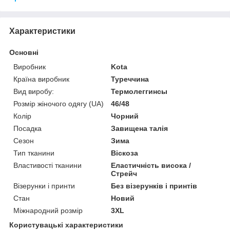
Характеристики
Основні
Виробник
Kota
Країна виробник
Туреччина
Вид виробу:
Термолеггинсы
Розмір жіночого одягу (UA)
46/48
Колір
Чорний
Посадка
Завищена талія
Сезон
Зима
Тип тканини
Віскоза
Властивості тканини
Еластичність висока /
Стрейч
Візерунки і принти
Без візерунків і принтів
Стан
Новий
Міжнародний розмір
3XL
Користувацькі характеристики