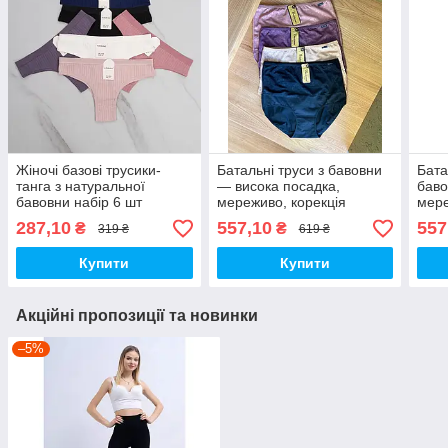
Жіночі базові трусики-
Батальні труси з бавовни
Бата
танга з натуральної
— висока посадка,
баво
бавовни набір 6 шт
мереживо, корекція
мер
силуету набір 4 шт
набі
287,10
557,10
557
₴
₴
319 ₴
619 ₴
Різнобарвний 5XL
Купити
Купити
Акційні пропозиції та новинки
–5%