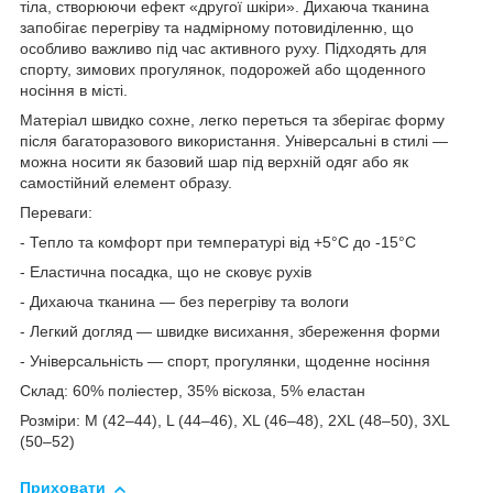
тіла, створюючи ефект «другої шкіри». Дихаюча тканина
запобігає перегріву та надмірному потовиділенню, що
особливо важливо під час активного руху. Підходять для
спорту, зимових прогулянок, подорожей або щоденного
носіння в місті.
Матеріал швидко сохне, легко переться та зберігає форму
після багаторазового використання. Універсальні в стилі —
можна носити як базовий шар під верхній одяг або як
самостійний елемент образу.
Переваги:
- Тепло та комфорт при температурі від +5°C до -15°C
- Еластична посадка, що не сковує рухів
- Дихаюча тканина — без перегріву та вологи
- Легкий догляд — швидке висихання, збереження форми
- Універсальність — спорт, прогулянки, щоденне носіння
Склад: 60% поліестер, 35% віскоза, 5% еластан
Розміри: M (42–44), L (44–46), XL (46–48), 2XL (48–50), 3XL
(50–52)
Приховати