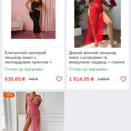
Елегантний прозорий
Довгий жіночий пеньюар
пеньюар максі з
максі з розрізами та
леопардовим принтом +
візерунком сердець + стрінги
стрінги Чорний S
Червоний S
Готово до відправки
Готово до відправки
636,65
1 614,05
₴
₴
749 ₴
1 699 ₴
–5%