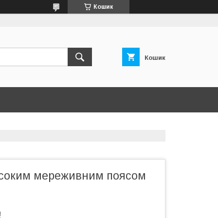
Кошик
Кошик
исоким мереживним поясом
₴