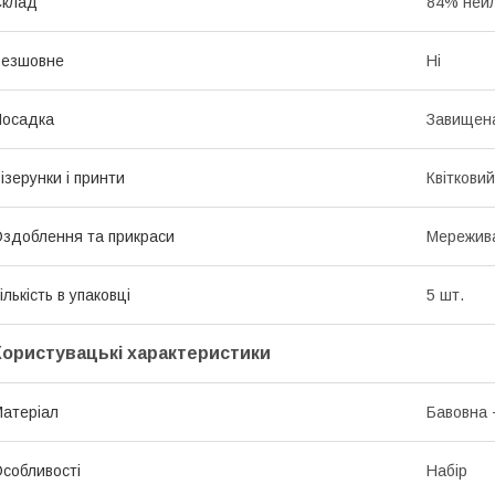
Склад
84% нейл
Безшовне
Ні
Посадка
Завищена
ізерунки і принти
Квітковий
здоблення та прикраси
Мережив
ількість в упаковці
5 шт.
Користувацькі характеристики
атеріал
Бавовна 
собливості
Набір