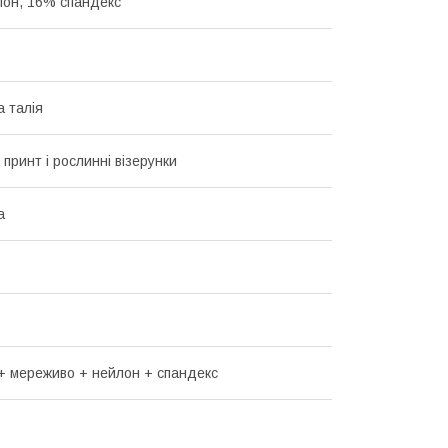
он, 16% спандекс
 талія
 принт і рослинні візерунки
а
+ мереживо + нейлон + спандекс