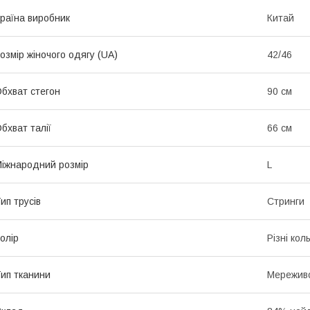
раїна виробник
Китай
озмір жіночого одягу (UA)
42/46
бхват стегон
90 см
бхват талії
66 см
іжнародний розмір
L
ип трусів
Стринги
олір
Різні кол
ип тканини
Мережив