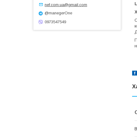
L
nef.com.ua@gmail.com
X
@manegerOne
С
0973547549
к
Д
П
н
Х
В