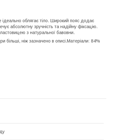
ке ідеально облягає тіло. Широкий пояс додає
печує абсолютну зручність та надійну фіксацію.
З ластовицею з натуральної бавовни.
іри більші, ніж зазначено в описі.Матеріали: 84%
ду