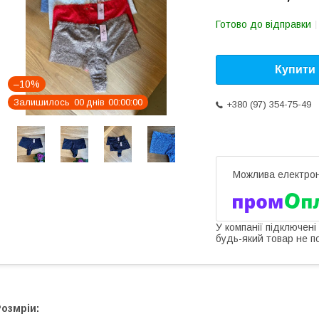
Готово до відправки
Купити
–10%
Залишилось
0
0
днів
0
0
0
0
0
0
+380 (97) 354-75-49
У компанії підключені
будь-який товар не п
озмріи: