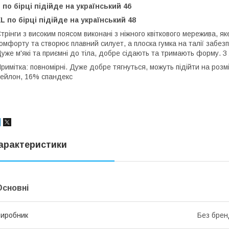
 по бірці підійде на український 46
L по бірці підійде на український 48
трінги з високим поясом виконані з ніжного квіткового мережива, я
омфорту та створює плавний силует, а плоска гумка на талії забез
уже м'які та приємні до тіла, добре сідають та тримають форму. 
римітка: повномірні. Дуже добре тягнуться, можуть підійти на розм
ейлон, 16% спандекс
арактеристики
Основні
иробник
Без брен