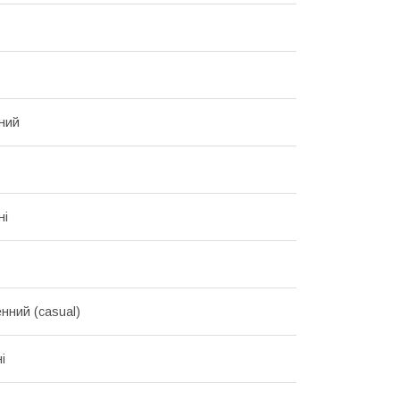
ний
ні
нний (casual)
і