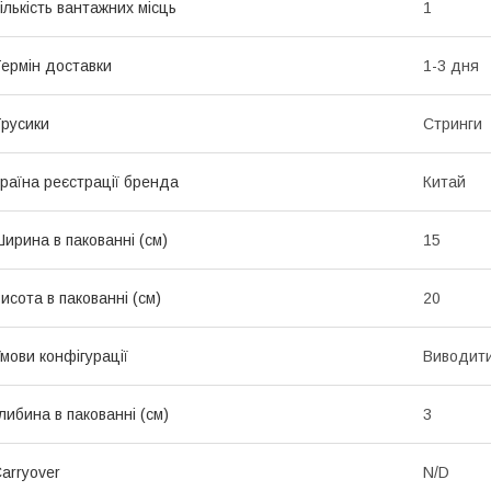
ількість вантажних місць
1
ермін доставки
1-3 дня
русики
Стринги
раїна реєстрації бренда
Китай
ирина в пакованні (см)
15
исота в пакованні (см)
20
мови конфігурації
Виводит
либина в пакованні (см)
3
arryover
N/D