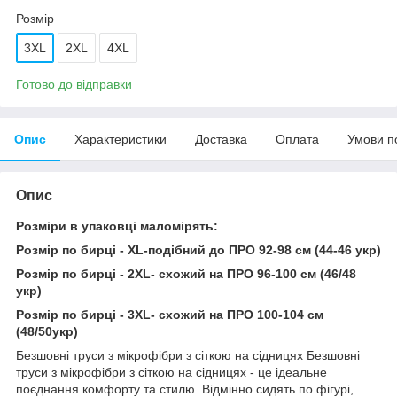
Розмір
3XL
2XL
4XL
Готово до відправки
Опис
Характеристики
Доставка
Оплата
Умови п
Опис
Розміри в упаковці маломірять:
Розмір по бирці - XL-подібний до ПРО 92-98 см (44-46 укр)
Розмір по бирці - 2XL- схожий на ПРО 96-100 см (46/48
укр)
Розмір по бирці - 3XL- схожий на ПРО 100-104 см
(48/50укр)
Безшовні труси з мікрофібри з сіткою на сідницях Безшовні
труси з мікрофібри з сіткою на сідницях - це ідеальне
поєднання комфорту та стилю. Відмінно сидять по фігурі,