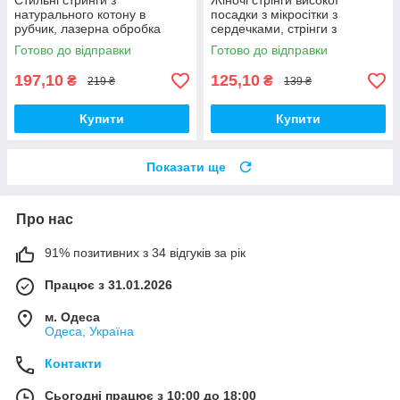
Стильні стринги з
Жіночі стрінги високої
натурального котону в
посадки з мікросітки з
рубчик, лазерна обробка
сердечками, стрінги з
країв набір 3 шт
регуляторами на шлейках,
Готово до відправки
Готово до відправки
прозорі стрінги 1 шт
197,10
125,10
₴
₴
219 ₴
139 ₴
Купити
Купити
Показати ще
Про нас
91% позитивних з 34 відгуків за рік
Працює з 31.01.2026
м. Одеса
Одеса, Україна
Контакти
Сьогодні працює з 10:00 до 18:00