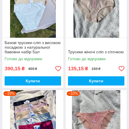
Базові трусики-сліп з високою
посадкою з натуральної
бавовни набір 5шт
Трусики жіночі сліп з сіточкою
Готово до відправки
Готово до відправки
390,15
135,15
₴
₴
459 ₴
159 ₴
Купити
Купити
–10%
–10%