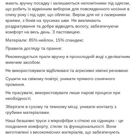
мають зручну посадку і залишаються непомітними під одягом,
що робить їх відмінним вибором для повсякденного носіння в
спеку року і під одяг, що облягає. Вирізи для ніг з лазерними
краями, з боків на трусиках шви. Не викликають
роздратування та добре відводять вологу, забезпечуючи
комфорт на весь день. З ластовицею.
Матеріали: 85% нейлон, 15% спандекс
Правила догляду та прання:
Рекомендується прати вручну в прохолодній воді з делікатним
миючим засобом.
Не використовувати відбілювачі та агресивні хімічні речовини.
Сушити на свіжому повітрі, уникати прямого сонячного
проміння.
Не прасувати, використовувати лише парові процеси при
необхідності.
Зберігати в сухому та темному місці, уникати контакту з
грубими матеріалами.
Наші безшовні труси з мікрофібри з сіткою на сідницях - це
поєднання комфорту, стилю та функціональності. Вони
виготовлені з високоякісних матеріалів, що забезпечують