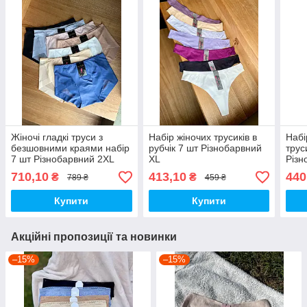
Жіночі гладкі труси з
Набір жіночих трусиків в
Набі
безшовними краями набір
рубчік 7 шт Різнобарвний
трус
7 шт Різнобарвний 2XL
XL
Різн
710,10
413,10
440
₴
₴
789 ₴
459 ₴
Купити
Купити
Акційні пропозиції та новинки
–15%
–15%