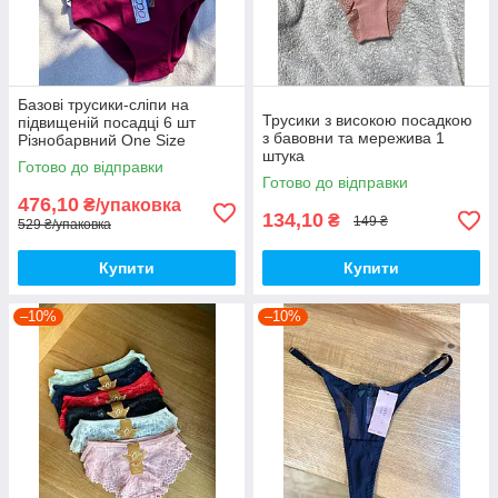
Базові трусики-сліпи на
Трусики з високою посадкою
підвищеній посадці 6 шт
з бавовни та мережива 1
Різнобарвний One Size
штука
Готово до відправки
Готово до відправки
476,10
₴/упаковка
134,10
₴
149 ₴
529 ₴/упаковка
Купити
Купити
–10%
–10%