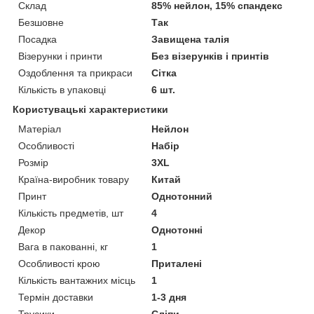
Склад
85% нейлон, 15% спандекс
Безшовне
Так
Посадка
Завищена талія
Візерунки і принти
Без візерунків і принтів
Оздоблення та прикраси
Сітка
Кількість в упаковці
6 шт.
Користувацькі характеристики
Матеріал
Нейлон
Особливості
Набір
Розмір
3XL
Країна-виробник товару
Китай
Принт
Однотонний
Кількість предметів, шт
4
Декор
Однотонні
Вага в пакованні, кг
1
Особливості крою
Приталені
Кількість вантажних місць
1
Термін доставки
1-3 дня