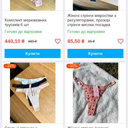
Жіночі стрінги мікросітки з
Комплект мережевних
регуляторами, прозорі
трусиків 6 шт
стрінги висока посадка
Готово до відправки
Готово до відправки
440,10
85,50
₴
₴
489 ₴
95 ₴
Купити
Купити
–10%
–10%