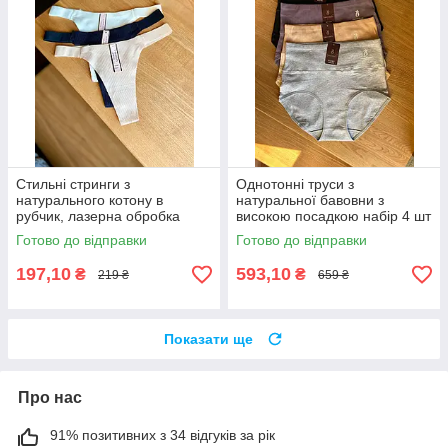
Стильні стринги з
Однотонні труси з
натурального котону в
натуральної бавовни з
рубчик, лазерна обробка
високою посадкою набір 4 шт
країв набір 3 шт
Готово до відправки
Готово до відправки
197,10
593,10
₴
₴
219 ₴
659 ₴
Показати ще
Про нас
91% позитивних з 34 відгуків за рік