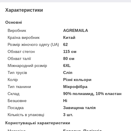
Характеристики
Основні
Виробник
AGREMAILA
Країна виробник
Китай
Розмір жіночого одягу (UA)
62
Обхват стегон
115 см
Обхват талії
80 см
Міжнародний розмір
6XL
Тип трусів
Сліп
Колір
Різні кольори
Тип тканини
Мікрофібра
Склад
90% полиамид, 10% еластан
Безшовне
Ні
Посадка
Завищена талія
Кількість в упаковці
3 шт.
Користувацькі характеристики