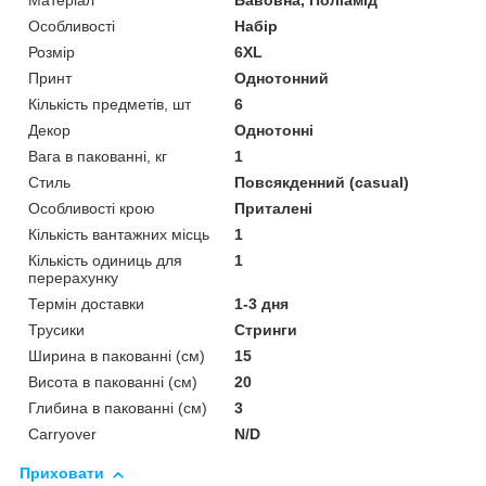
Матеріал
Бавовна, Поліамід
Особливості
Набір
Розмір
6XL
Принт
Однотонний
Кількість предметів, шт
6
Декор
Однотонні
Вага в пакованні, кг
1
Стиль
Повсякденний (casual)
Особливості крою
Приталені
Кількість вантажних місць
1
Кількість одиниць для
1
перерахунку
Термін доставки
1-3 дня
Трусики
Стринги
Ширина в пакованні (см)
15
Висота в пакованні (см)
20
Глибина в пакованні (см)
3
Сarryover
N/D
Приховати