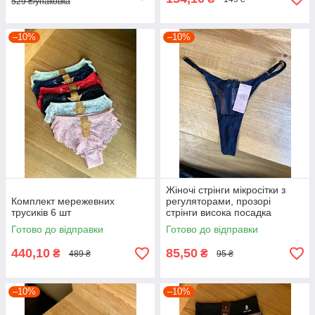
529 ₴/упаковка
–10%
–10%
Жіночі стрінги мікросітки з
Комплект мережевних
регуляторами, прозорі
трусиків 6 шт
стрінги висока посадка
Готово до відправки
Готово до відправки
440,10
85,50
₴
₴
489 ₴
95 ₴
–10%
–10%