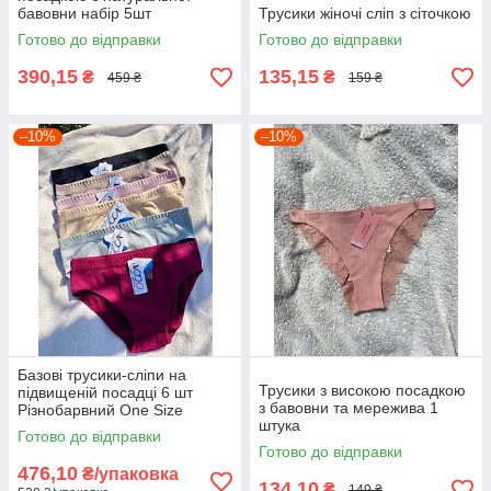
бавовни набір 5шт
Трусики жіночі сліп з сіточкою
Готово до відправки
Готово до відправки
390,15
135,15
₴
₴
459 ₴
159 ₴
–10%
–10%
Базові трусики-сліпи на
Трусики з високою посадкою
підвищеній посадці 6 шт
з бавовни та мережива 1
Різнобарвний One Size
штука
Готово до відправки
Готово до відправки
476,10
₴/упаковка
134,10
₴
149 ₴