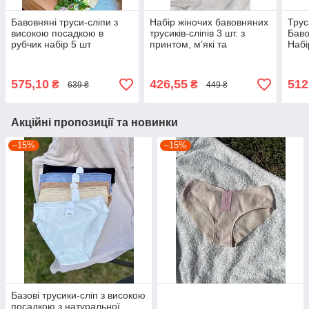
Бавовняні труси-сліпи з
Набір жіночих бавовняних
Трус
високою посадкою в
трусиків-сліпів 3 шт. з
Баво
рубчик набір 5 шт
принтом, м’які та
Набі
Різнобарвний 3XL
еластичні
575,10
426,55
512
₴
₴
639 ₴
449 ₴
Акційні пропозиції та новинки
–15%
–15%
Базові трусики-сліп з високою
посадкою з натуральної