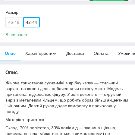
Розмір
46-48
42-44
В наявності
Опис
Характеристики
Доставка
Оплата
Умови п
Опис
Жіноча трикотажна сукня-міні в дрібну квітку — стильний
варіант на кожен день, побачення чи вихід у місто. Модель
приталена, підкреслює фігуру. У зоні декольте — округлий
виріз з металевим кільцем, що робить образ більш акцентним
і жіночним. Довгий рукав додає комфорту в прохолодну
погоду.
Матеріал: трикотаж
Склад: 70% поліестер, 30% поліамід — тканина щільна,
приємна до тіла, м’яко тягнеться, тримає форму і не