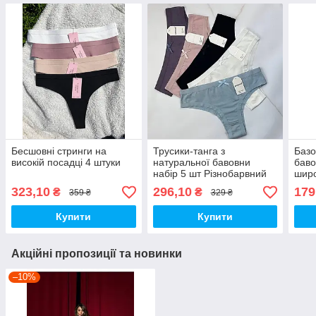
Бесшовні стринги на
Трусики-танга з
Базо
високій посадці 4 штуки
натуральної бавовни
баво
набір 5 шт Різнобарвний
широ
323,10
296,10
179
₴
₴
359 ₴
329 ₴
Купити
Купити
Акційні пропозиції та новинки
–10%