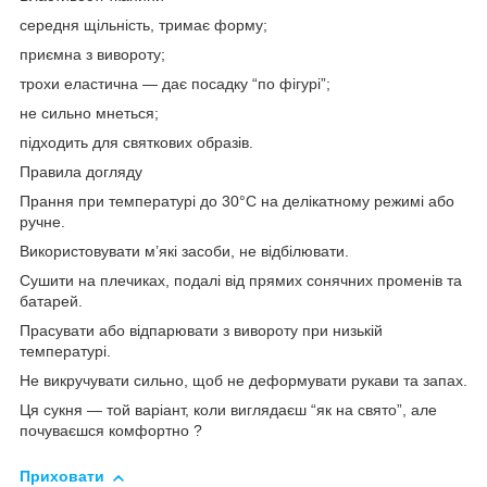
середня щільність, тримає форму;
приємна з вивороту;
трохи еластична — дає посадку “по фігурі”;
не сильно мнеться;
підходить для святкових образів.
Правила догляду
Прання при температурі до 30°C на делікатному режимі або
ручне.
Використовувати м’які засоби, не відбілювати.
Сушити на плечиках, подалі від прямих сонячних променів та
батарей.
Прасувати або відпарювати з вивороту при низькій
температурі.
Не викручувати сильно, щоб не деформувати рукави та запах.
Ця сукня — той варіант, коли виглядаєш “як на свято”, але
почуваєшся комфортно ?
Приховати