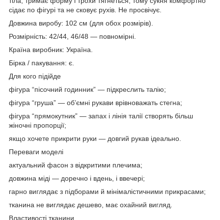
тіла, тримає форму і трохи тягнеться, тому сукня комфортно
сідає по фігурі та не сковує рухів. Не просвічує.
Довжина виробу: 102 см (для обох розмірів).
Розмірність: 42/44, 46/48 — повномірні.
Країна виробник: Україна.
Бірка / пакування: є.
Для кого підійде
фігура “пісочний годинник” — підкреслить талію;
фігура “груша” — об’ємні рукави врівноважать стегна;
фігура “прямокутник” — запах і лінія талії створять більш
жіночні пропорції;
якщо хочете прикрити руки — довгий рукав ідеально.
Переваги моделі
актуальний фасон з відкритими плечима;
довжина міді — доречно і вдень, і ввечері;
гарно виглядає з підборами й мінімалістичними прикрасами;
тканина не виглядає дешево, має охайний вигляд.
Властивості тканини