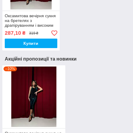
Оксамитова вечірня сукня
на бретелях з
драпіруванням і високим
розрізом Смарагдовий 46-
287,10
₴
319 ₴
48
Купити
Акційні пропозиції та новинки
–10%