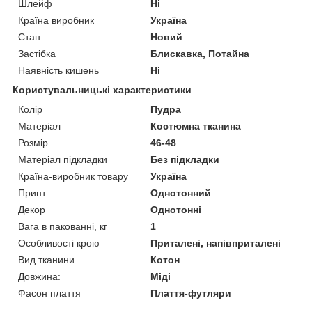
Шлейф
Ні
Країна виробник
Україна
Стан
Новий
Застібка
Блискавка, Потайна
Наявність кишень
Ні
Користувальницькі характеристики
Колір
Пудра
Матеріал
Костюмна тканина
Розмір
46-48
Матеріал підкладки
Без підкладки
Країна-виробник товару
Україна
Принт
Однотонний
Декор
Однотонні
Вага в пакованні, кг
1
Особливості крою
Приталені, напівприталені
Вид тканини
Котон
Довжина:
Міді
Фасон плаття
Плаття-футляри