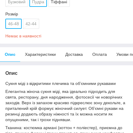
Бузковий
Пудра
Тіффані
Розмір
46-48
42-44
Немає в наявності
Опис
Характеристики
Доставка
Оплата
Умови п
Опис
Сукня міді з відкритими плечима та об’ємними рукавами
Елегантна жіноча сукня міді, яка ідеально підходить для
свята, ресторану, дня народження, фотосесії чи новорічних
заходів. Верх із запахом красиво підкреслює зону декольте, а
приталений крій формує жіночний силует. Об’ємні рукави на
резинці додають образу ніжності та їх можна носити як
опущеними, так і трохи піднявши.
Тканина: костюмка армані (коттон + поліестер), приємна до