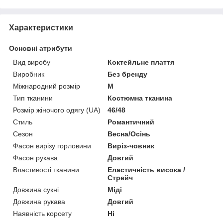
Характеристики
Основні атрибути
Вид виробу
Коктейльне плаття
Виробник
Без бренду
Міжнародний розмір
M
Тип тканини
Костюмна тканина
Розмір жіночого одягу (UA)
46/48
Стиль
Романтичний
Сезон
Весна/Осінь
Фасон вирізу горловини
Виріз-човник
Фасон рукава
Довгий
Властивості тканини
Еластичність висока /
Стрейч
Довжина сукні
Міді
Довжина рукава
Довгий
Наявність корсету
Ні