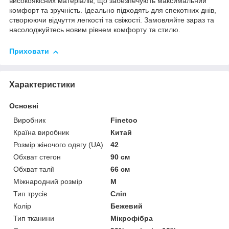
високоякісних матеріалів, що забезпечують максимальний
комфорт та зручність. Ідеально підходять для спекотних днів,
створюючи відчуття легкості та свіжості. Замовляйте зараз та
насолоджуйтесь новим рівнем комфорту та стилю.
Приховати
Характеристики
Основні
Виробник
Finetoo
Країна виробник
Китай
Розмір жіночого одягу (UA)
42
Обхват стегон
90 см
Обхват талії
66 см
Міжнародний розмір
M
Тип трусів
Сліп
Колір
Бежевий
Тип тканини
Мікрофібра