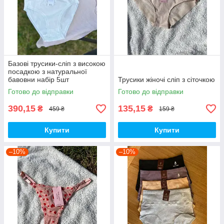
Базові трусики-сліп з високою
посадкою з натуральної
бавовни набір 5шт
Трусики жіночі сліп з сіточкою
Готово до відправки
Готово до відправки
390,15
135,15
₴
₴
459 ₴
159 ₴
Купити
Купити
–10%
–10%