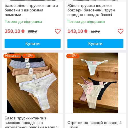
Базові жіночі трусики-танга з
Жіночі трусики шортики
бавовни з широкими
боксери бавовняні, труси
лямками
середня посадка базові
комфортні Vimerlea's spring
Готово до відправки
Готово до відправки
350,10
143,10
₴
₴
389 ₴
159 ₴
Купити
Купити
Новинка
–10%
–10%
Базові трусики-танга з
високою посадкою з
Стринги на високій посадці 4
натуральної бавовни набір 5
штуки