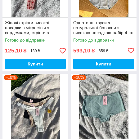
Жіночі стрінги високої
Однотонні труси з
посадки з мікросітки з
натуральної бавовни з
сердечками, стрінги з
високою посадкою набір 4 шт
регуляторами на шлейках,
Готово до відправки
Готово до відправки
прозорі стрінги 1 шт
125,10
593,10
₴
₴
139 ₴
659 ₴
Купити
Купити
–10%
–10%