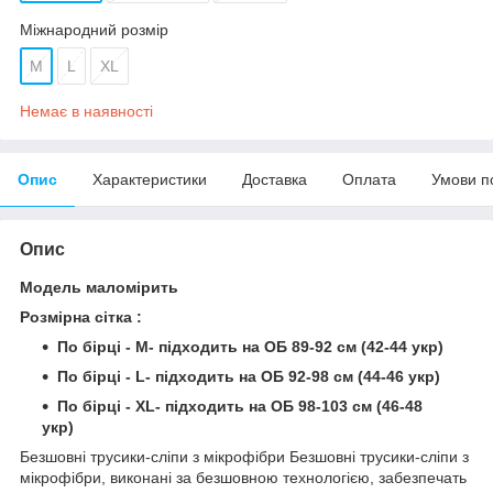
Міжнародний розмір
M
L
XL
Немає в наявності
Опис
Характеристики
Доставка
Оплата
Умови п
Опис
Модель маломірить
Розмірна сітка :
По бірці - M- підходить на ОБ 89-92 см (42-44 укр)
По бірці - L- підходить на ОБ 92-98 см (44-46 укр)
По бірці - XL- підходить на ОБ 98-103 см (46-48
укр)
Безшовні трусики-сліпи з мікрофібри Безшовні трусики-сліпи з
мікрофібри, виконані за безшовною технологією, забезпечать