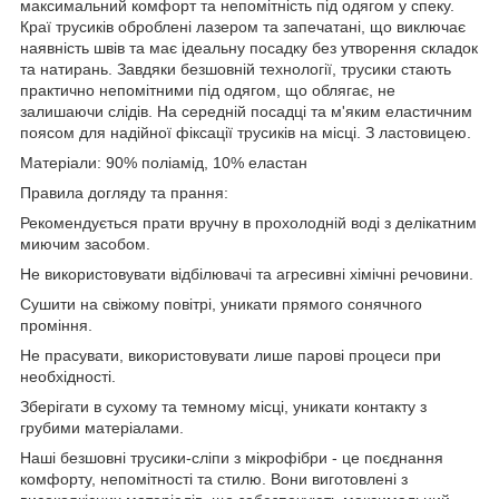
максимальний комфорт та непомітність під одягом у спеку.
Краї трусиків оброблені лазером та запечатані, що виключає
наявність швів та має ідеальну посадку без утворення складок
та натирань. Завдяки безшовній технології, трусики стають
практично непомітними під одягом, що облягає, не
залишаючи слідів. На середній посадці та м'яким еластичним
поясом для надійної фіксації трусиків на місці. З ластовицею.
Матеріали: 90% поліамід, 10% еластан
Правила догляду та прання:
Рекомендується прати вручну в прохолодній воді з делікатним
миючим засобом.
Не використовувати відбілювачі та агресивні хімічні речовини.
Сушити на свіжому повітрі, уникати прямого сонячного
проміння.
Не прасувати, використовувати лише парові процеси при
необхідності.
Зберігати в сухому та темному місці, уникати контакту з
грубими матеріалами.
Наші безшовні трусики-сліпи з мікрофібри - це поєднання
комфорту, непомітності та стилю. Вони виготовлені з