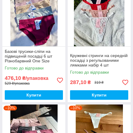
Базові трусики-сліпи на
Кружевні стринги на середній
підвищеній посадці 6 шт
посадці з регульованими
Різнобарвний One Size
лямками набір 4 шт
Готово до відправки
Готово до відправки
476,10
₴/упаковка
287,10
₴
319 ₴
529 ₴/упаковка
Купити
Купити
–10%
–10%