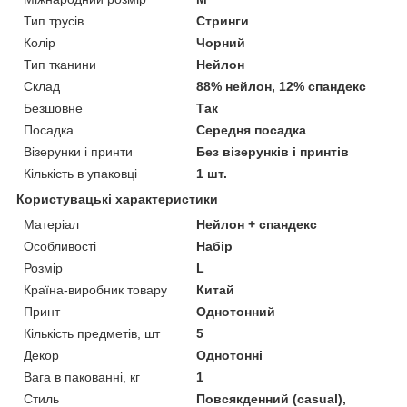
Тип трусів
Стринги
Колір
Чорний
Тип тканини
Нейлон
Склад
88% нейлон, 12% спандекс
Безшовне
Так
Посадка
Середня посадка
Візерунки і принти
Без візерунків і принтів
Кількість в упаковці
1 шт.
Користувацькі характеристики
Матеріал
Нейлон + спандекс
Особливості
Набір
Розмір
L
Країна-виробник товару
Китай
Принт
Однотонний
Кількість предметів, шт
5
Декор
Однотонні
Вага в пакованні, кг
1
Стиль
Повсякденний (casual),