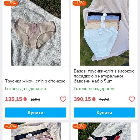
–15%
–15%
Базові трусики-сліп з високою
посадкою з натуральної
Трусики жіночі сліп з сіточкою
бавовни набір 5шт
Готово до відправки
Готово до відправки
135,15
390,15
₴
₴
159 ₴
459 ₴
Купити
Купити
–10%
–10%