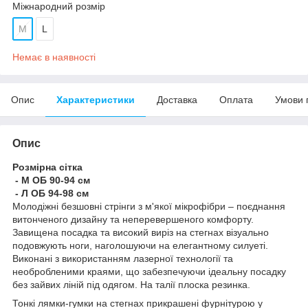
Міжнародний розмір
M
L
Немає в наявності
Опис
Характеристики
Доставка
Оплата
Умови 
Опис
Розмірна сітка
- М ОБ 90-94 см
- Л ОБ 94-98 см
Молодіжні безшовні стрінги з м'якої мікрофібри – поєднання
витонченого дизайну та неперевершеного комфорту.
Завищена посадка та високий виріз на стегнах візуально
подовжують ноги, наголошуючи на елегантному силуеті.
Виконані з використанням лазерної технології та
необробленими краями, що забезпечуючи ідеальну посадку
без зайвих ліній під одягом. На талії плоска резинка.
Тонкі лямки-гумки на стегнах прикрашені фурнітурою у