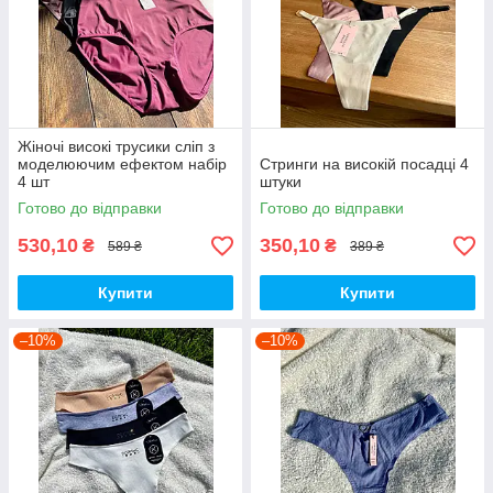
Жіночі високі трусики сліп з
моделюючим ефектом набір
Стринги на високій посадці 4
4 шт
штуки
Готово до відправки
Готово до відправки
530,10
350,10
₴
₴
589 ₴
389 ₴
Купити
Купити
–10%
–10%