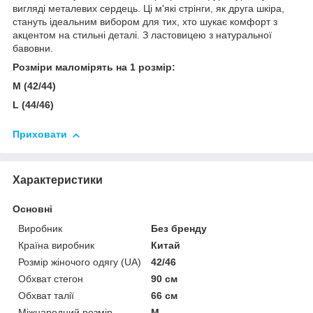
вигляді металевих сердець. Ці м'які стрінги, як друга шкіра,
стануть ідеальним вибором для тих, хто шукає комфорт з
акцентом на стильні деталі. З ластовицею з натуральної
бавовни.
Розміри маломірять на 1 розмір:
M (42/44)
L (44/46)
Приховати
Характеристики
Основні
Виробник
Без бренду
Країна виробник
Китай
Розмір жіночого одягу (UA)
42/46
Обхват стегон
90 см
Обхват талії
66 см
Міжнародний розмір
M